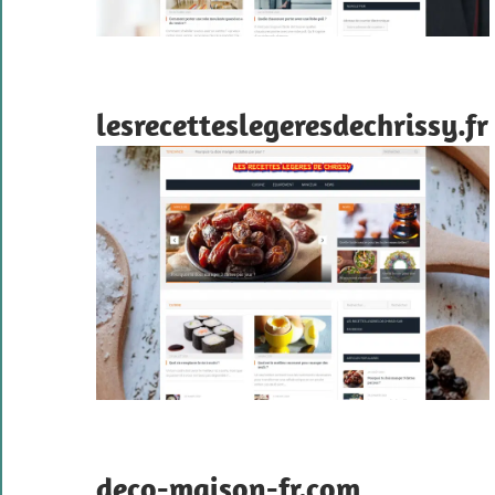
lesrecetteslegeresdechrissy.fr
deco-maison-fr.com