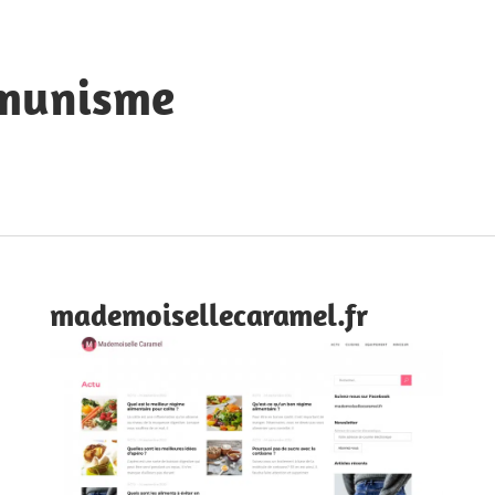
mmunisme
mademoisellecaramel.fr